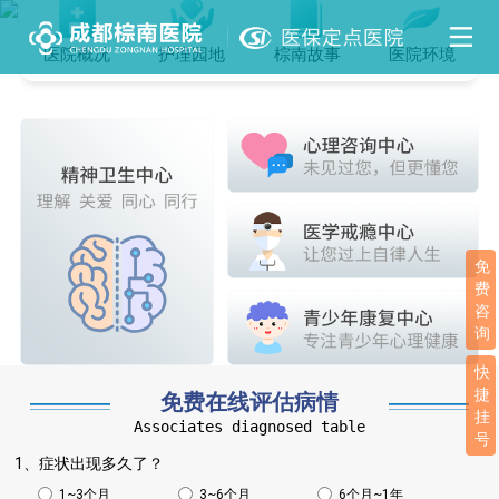
医院概况
护理园地
棕南故事
医院环境
免
费
咨
询
快
捷
免费在线评估病情
挂
Associates diagnosed table
号
1、症状出现多久了？
1~3个月
3~6个月
6个月~1年