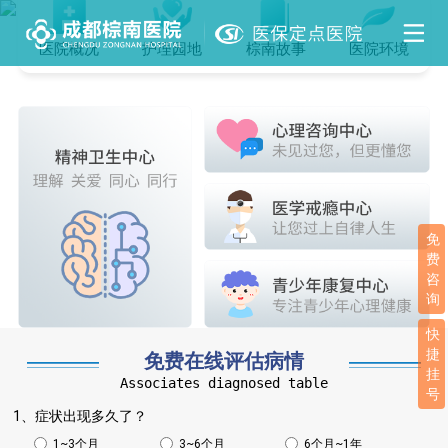
医院概况
护理园地
棕南故事
医院环境
免
费
咨
询
快
捷
免费在线评估病情
挂
Associates diagnosed table
号
1、症状出现多久了？
1~3个月
3~6个月
6个月~1年