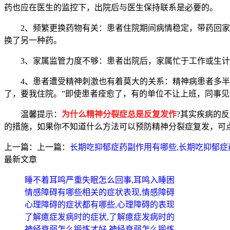
药也应在医生的监控下，出院后与医生保持联系是必要的。
2、频繁更换药物有关：患者住院期间病情稳定，带药回家能
换了另一种药。
3、家属监管力度不够：患者出院后，家属忙于工作或生计
4、患者遭受精神刺激也有着莫大的关系：精神病患者多半疑
了，要我住院。”即使患者痊愈了，有的单位不让上班，同事
温馨提示：
为什么精神分裂症总是反复发作
?其实疾病的
的措施，如果你不知道什么方法可以预防精神分裂症复发，可
上一篇：上一篇：
长期吃抑郁症药副作用有哪些,长期吃抑郁症
最新文章
睡不着耳鸣严重失眠怎么回事,耳鸣入睡困
情感障碍有哪些相关的症状表现,情感障碍
心理障碍的症状都有哪些,心理障碍的表现
了解癔症发病时的症状,了解癔症发病时的
神经衰弱怎么锻炼才好,神经衰弱怎么锻炼