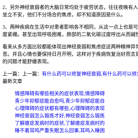
2、另外神经衰弱者的大脑日常均处于疲劳状态，往往夜晚有
坐立不安，他们不分场合的焦虑，却不知道原因是什么。
3、两种疾病在生活中对患者影响各不相同，从这一点上也是
度紧绷。甚至出现呼吸困难，肺部的二氧化碳过度呼出从而碱
看来从多方面比较都能体现出神经衰弱和焦虑症这两种精神异
苦。并且心情也要保持日月开明，这样对于疾病恢复治好而言
的问题才能舒缓表现。
上一篇：上一篇：
有什么药可以修复神经衰弱,有什么药可以修
最新文章
情感障碍有哪些相关的症状表现,情感障碍
青少年抑郁症能自愈吗,青少年抑郁症能自
心理障碍的症状都有哪些,心理障碍的表现
神经衰弱怎么锻炼才好,神经衰弱怎么锻炼
了解癔症发病时的症状,了解癔症发病时的
睡不着耳鸣严重失眠怎么回事,耳鸣入睡困